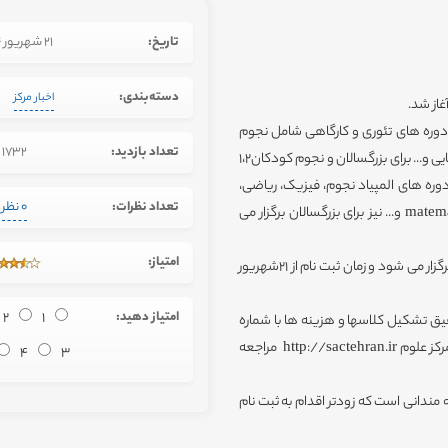
تاریخ:
21 شهریور 1394
دسته‌بندی:
اخبار مرکز
ز دوره های تئوری و کارگاهی شامل نجوم
تعداد بازدید:
1732
مقدماتی1و2، کیهان شناسی1و2، اخترفیزیک، عکاسی نجومی، علوم فضایی و... برای بزرگسالان و نجوم کودکان1،2
مچنین در این ترم دوره های المپیاد نجوم، فیزیک، ریاضی،
تعداد نظرات:
0 نظر
شیمی، زیست شناسی و دوره های آموزش نرم افزار کامسول و matematica و... نیز برای بزرگسالان برگزار می
امتیاز:
گفتنی است این دوره ها به صورت ترمی به مدت 2 ماه از 25مهرماه94 برگزار می شود و زمان ثبت نام از 21شهریور
امتیاز دهید:
1
2
ق تشکیل کلاسها و هزینه ها با شماره
تلفنهای 22293280-22292246(داخلی106) تماس بگیرند و یا به سایت مرکز علوم http://sactehran.ir مراجعه
4
3
مندانی است که زودتر اقدام به ثبت نام