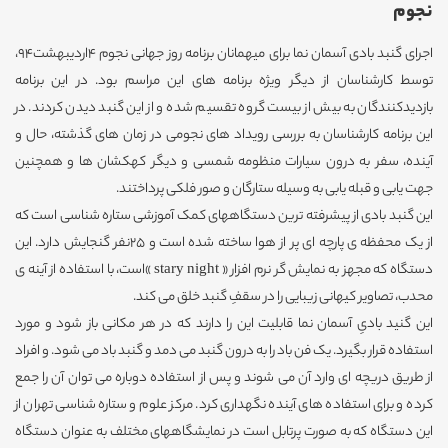
نجوم
اجرای گنبد بادی آسمان نما برای میهمانان برنامه روز جهانی نجوم 4اردیبهشت94،
توسط کارشناسان از دیگر ویژه برنامه های این مراسم بود. در این برنامه
بازدیدکنندگان به بیش از بیست گروه تقسیم شده و از این گنبد دیدن کردند. در
این برنامه کارشناسان به بررسی رویداد های نجومی در زمان های گذشته، حال و
آینده، سفر به درون سیارات منظومه شمسی و دیگر کهکشان ها و همچنین
جهت یابی و قبله یابی به وسیله ستارگان و صور فلکی پرداختند.
این گنبد بادی از پیشرفته ترین دستگاههای کمک آموزشی ستاره شناسی است که
از یک محفظه ی پارچه ای پر از هوا ساخته شده است و 25نفر گنجایش دارد. این
دستگاه که مجهز به نمایش گر نرم افزار « stary night »است، با استفاده از آینه ی
محدب، تصاویر کیهانی زیبایی را در سقفِ گنبد خلق می کند.
این گنید بادیِ آسمان نما قابلیت این را دارند که در هر مکانی باز شود و مورد
استفاده قرار بگیرد. یک فن باد را به درون گنبد می دمد و گنبد باد می شود. و افراد
از طریق دریچه ای وارد آن می شوند و پس از استفاده دوباره می توان آن را جمع
کرده و برای استفاده های آینده نگهداری کرد. مرکز علوم و ستاره شناسی تهران از
این دستگاه که به صورت پرتابل است در نمایشگاههای مختلف به عنوان دستگاه