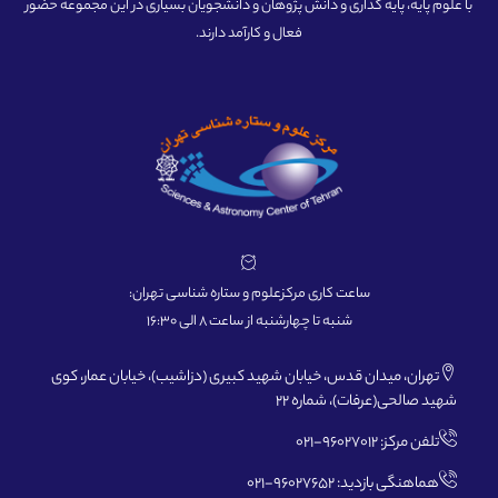
با علوم پایه، پایه گذاری و دانش پژوهان و دانشجویان بسیاری در این مجموعه حضور
فعال و کارآمد دارند.
ساعت کاری مرکزعلوم و ستاره شناسی تهران:
شنبه تا چهارشنبه از ساعت 8 الی 16:30
تهران، میدان قدس، خیابان شهید کبیری (دزاشیب)، خیابان عمار، کوی
شهید صالحی(عرفات)، شماره 22
تلفن مرکز: 96027012-021
هماهنگی بازدید: 96027652-021