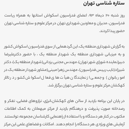
ستاره شناسی تهران
روز شنبه 20 دیماه 93، اعضای فدراسیون اسکواش استانها به همراه ریاست
فدراسیون ، مدیران و معاونین شهرداری تهران در مرکز علوم و ستاره شناسی تهران
حضور پیدا کردند.
به گزارش شهرداری منطقه یک، این گردهمایی از سوی فدراسیون اسکواش کشور
و به میزبانی شهرداری منطقه یک شهردار منطقه یک ، با حضور دکترعلیرضا
دبیر(نماینده شورای شهر تهران)، مهندس مجتبی یزدانی(شهردار منطقه یک)، دکتر
شیرزاد(نایب رییس فدراسیون)، مهندس زهرا مبینی(مشاور شهردار منطقه یک در
امور بانوان) و جمعی از نمایندگان هیأت های فعال اسکواش کشور در تالار
کهکشان مرکز علوم و ستاره شناسی تهران برگزار شد.
در پایان این برنامه بازدید از سالن های کهکشان،انرژی، ترازوهای فضایی، تفکر و
رصدخانه صورت پذیرفت و درهنگام بازدید از مرکز، میهمانان به کمک اطلاعات
مکتوب در کنار هر دستگاه و با استفاده از راهنمايي کارشناسان مجموعه، توانستند
آزمايش هاي ویژه ی هر دستگاه را انجام دهند . امکانات و فضاهاي علمی این مرکز