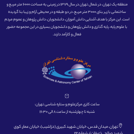
منطقه یک تهران، در شمال تهران در سال 1379 در زمینی به مساحت 6000 متر مربع و
ساختمانی با زیر بنای 3000 متر مربع، در دو طبقه و در محیطی آرام و زیبا بنا گردیده
است. این مرکز با هدف آشنایی دانش آموزان، دانشجویان، دانش پژوهان و عموم مردم
با علوم پایه، پایه گذاری و دانش پژوهان و دانشجویان بسیاری در این مجموعه حضور
فعال و کارآمد دارند.
ساعت کاری مرکزعلوم و ستاره شناسی تهران:
شنبه تا چهارشنبه از ساعت 8 الی 16:30
تهران، میدان قدس، خیابان شهید کبیری (دزاشیب)، خیابان عمار، کوی
شهید صالحی(عرفات)، شماره 22