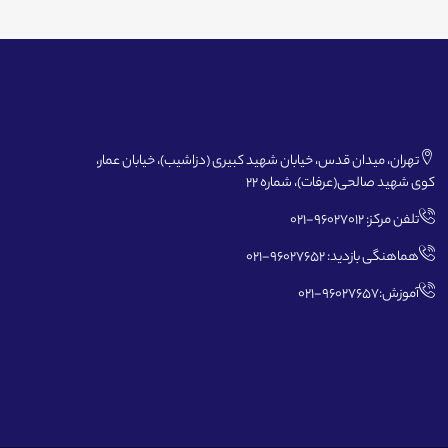
تهران، میدان قدس، خیابان شهید کبیری (دزاشیب)، خیابان عمار،
کوی شهید صالحی(عرفات)، شماره 22
تلفن مرکز: 96027012-021
هماهنگی بازدید: 96027652-021
آموزش:96027657-021