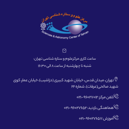
ساعت کاری مرکزعلوم و ستاره شناسی تهران:
شنبه تا چهارشنبه از ساعت 8 الی 16:30
تهران، میدان قدس، خیابان شهید کبیری (دزاشیب)، خیابان عمار، کوی
شهید صالحی(عرفات)، شماره 22
تلفن مرکز: 96027012-021
هماهنگی بازدید: 96027652-021
آموزش:96027657-021