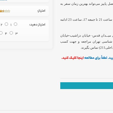
ل پاییز می‌تواند بهترین زمان سفر به
امتیاز:
این تور بصورت سه روزه برگزار می گردد و از چهار شنبه 15 آبان ماه ساعت 21 تا جمعه 17، ساعت 23 ادامه
امتیاز دهید:
1
2
4
3
ی میــدان قدس- خیابان دزاشیب-خیابان
ارۀ 22- مرکزعلوم و ستاره شناسی تهران مراجعه و جهت کسب
د. لطفاً برای مطالعه
اینجا کلیک کنید.