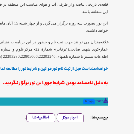
قلعه‌ی تاریخی بیاضه و از طرفی آب و هوای مناسب این منطقه در فص
این منطقه باشد.
خواهد داشت.
علاقه‌مندان می توانند جهت ثبت نام و حضور در این برنامه به نشان
عمار-کوی شهید صالحی(عرفات)- شم
اطلاعات بیشتر با شماره تلفنهای 22293280،22805006،22292246 (داخلی211) تماس بگیرند.
خواهشمنداست قبل از ثبت نام تور قوانین و شرایط تور را مطالعه نمایی
به دلیل نامساعد بودن شرایط جوی این تور برگزار نگردید.
toor
261 KB
برچسب‌ها:
اخبار مرکز
,
اطلاعیه ها
,