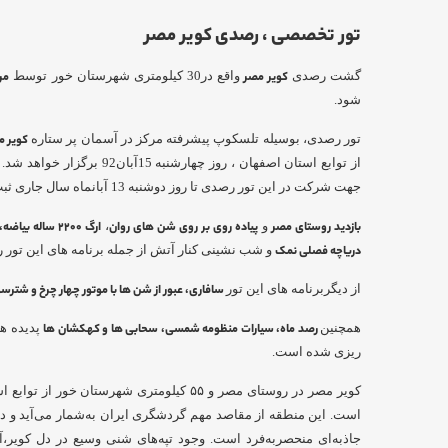
تور تخصصی ، رصدى کویر مصر
گشت رصدی
کویر مصر
واقع در30 کیلومتری شهرستان خور توسط
مر
شود.
تور رصدی، بوسیله تلسكوپ پيشرفته مركز در آسمان پر ستاره
کویر 
از توابع استان اصفهان ، روز چهارش
جهت شرکت در این تور رصدی تا روز دوشنبه 13 آبانماه سال جاری ثبت نام نمایند.
بازدید روستای مصر
و
پیاده روی بر روی شن های روان
،
ارگ 2200 ساله بیاضه، تالاب و نخلستان گرمه،
دریاچه فصلی نمک
و شب نشینی کنار آتش از جمله برنامه های این تور
از دیگربرنامه های این تور
سافاری، عبور از شن ها با موتور چهار چرخ و شترس
همچنین
رصد ماه، سیارات منظومه شمسی، سحابی ها و کهکشان ها
پدیده ها
ریزی شده است.
کویر مصر در روستای مصر و ۵۵ کیلومتری شهرستان 
است. این منطقه از مقاصد مهم گردشگری ایران به‌شمار می‌آید و د
جاذبه‌ای منحصربه‌فرد است. وجود تپه‌های شنی وسیع در دل کویر،آثار