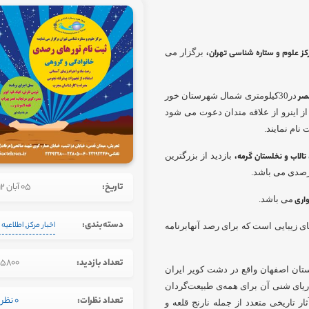
کز علوم و ستاره شناسی تهران،
برگزار می
مصر
در30کیلومتری شمال شهرستان خور
نبه 15آبان92 برگزار خواهد شد. از اینرو از علاقه مندان دعوت می شود
بازدید از بزرگترین
 رصدی می باشد.
تاریخ:
05 آبان 1392
واری
می باشد.
دسته‌بندی:
,
اخبار مرکز
اطلاعیه 
ی زیبایی است که برای رصد آنهابرنامه
تعداد بازدید:
5800
خور از توابع استان اصفهان واقع در دشت کویر ایران
ریای شنی آن برای همه‌ی طبیعت‌گردان
تعداد نظرات:
0 نظر
 تاریخی متعدد از جمله نارنج‌ قلعه و