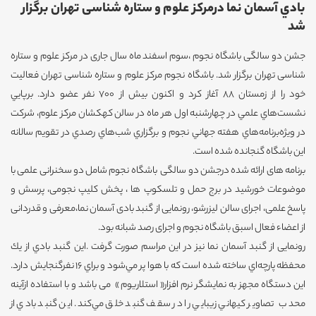
بادي آسمان نما درمرکز علوم و ستاره شناسی تهران برگزار
شد
جشن دو سالگی باشگاه نجوم ،سوم اسفند ماه سال جاری در مرکز علوم و ستاره
شناسی تهران برگزار شد. باشگاه نجوم مرکز علوم و ستاره شناسی تهران فعاليت
خود را از زمستان 88 آغاز كرد و اكنون بيش از 700 نفر عضو دارد. برپايي
نشست‌هاي علمي در چهارشنبه اول هر ماه در سالن کهکشان مرکز علوم، شركت
در ويژه‌برنامه‌‌هاي هفته جهاني نجوم و برگزاري شب‌هاي رصدي در تقويم سالانه
اين باشگاه گنجانده شده است.
برنامه های ارائه شده درجشن دو سالگی باشگاه نجوم شامل دو سخنرانی علمی با
موضوعات خورشید در برج حمل و تلسکوپ ها ، پخش کلیپ نجومی، پرسش و
پاسخ علمی، اجرای سالن لیزرشو، رونمایی از گنبد بادی آسمان نما،معرفی و قدردانی
از اعضاء فعال اسبق باشگاه نجوم و اجرای رصد شبانه بود.
رونمایی از گنبد آسمان نما نیز در این مراسم صورت گرفت .این گنبد بادي از يك
محفظه پارچه‌اي ساخته شده است كه با هوا پر مي‌شود و براي 16 نفرگنجايش دارد.
اين دستگاه مجهز به نمايشگر نرم افزار« استلاريوم » می باشد و با استفاده ازآينه
محدب تصاوير كيهاني زيبايي را در سقف گنبد خلق مي‌كند. اين گنبد بادي از