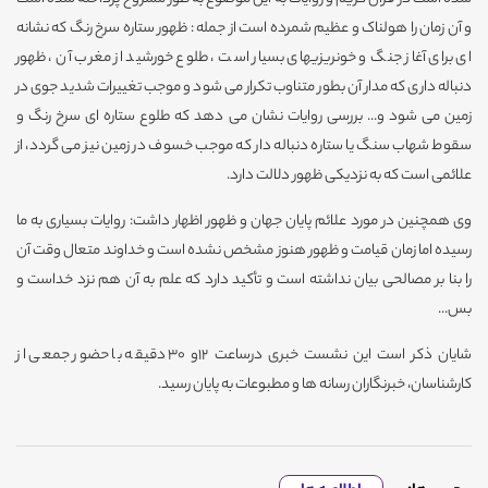
و آن زمان را هولناک و عظیم شمرده است از جمله : ظهور ستاره سرخ رنگ كه نشانه
ای برای آغاز جنگ و خونریزیهای بسیار است ، طلوع خورشید از مغرب آن ، ظهور
دنباله داری كه مدار آن بطور متناوب تكرار می شود و موجب تغییرات شدید جوی در
زمین می شود و... بررسی روایات نشان می دهد كه طلوع ستاره ای سرخ رنگ و
سقوط شهاب سنگ یا ستاره دنباله دار كه موجب خسوف در زمین نیز می گردد، از
علائمی است كه به نزدیكی ظهور دلالت دارد.
وی همچنین در مورد علائم پایان جهان و ظهور اظهار داشت: روایات بسیاری به ما
رسیده اما زمان قیامت و ظهور هنوز مشخص نشده است و خداوند متعال وقت آن
را بنا بر مصالحی بیان نداشته است و تأکید دارد که علم به آن هم نزد خداست و
بس...
شایان ذکر است این نشست خبری درساعت 12و 30 دقیقه با حضور جمعی از
کارشناسان، خبرنگاران رسانه ها و مطبوعات به پایان رسید.