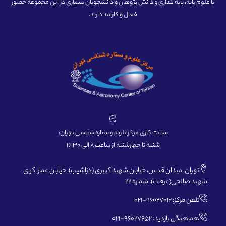
با علوم پایه، پایه گذاری و دانش پژوهان و دانشجویان بسیاری در این مجموعه حضور
فعال و کارآمد دارند.
ساعت کاری مرکزعلوم و ستاره شناسی تهران:
شنبه تا چهارشنبه از ساعت 8 الی 16:30
تهران، میدان قدس، خیابان شهید کبیری (دزاشیب)، خیابان عمار، کوی
شهید صالحی(عرفات)، شماره 22
تلفن مرکز: 96027012-021
هماهنگی بازدید: 96027652-021