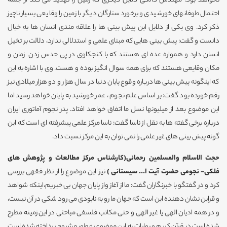
نخواهد بود. مهندس دالکی دلایل دیگری که زمین را تهدید می کند از جمله
احتمال طوفانهای خورشیدی و برخورد ستارگان دیگر با زمین را وقایعی بسیار ناچیز
ذکر کرد. وی یکی از دلایل این پیش بینی ها را علاقه مندی انسان ها به خیال
دانست و گفت: پیش بینی هایی که مبنای علمی و استدلالی ندارد، دلالت بر تخیل
انسان دارد و همواره عده ای هستند که با کنجکاوی در پی حدس زدن زمان و
مکان وقایعی هستند که برای همه سوال انگیز بوده و هست. وی با اشاره به این
که اینگونه پیش بینی ها درباره وقوع پایان دنیا در سال هزار و دو هزار میلادی نیز
رقم خورده بود گفت: بر اساس علم نجوم ، عمر خورشید به پایان خواهد رسید اما
این موضوع بعد از میلیونها نسل ما اتفاق خواهد افتاد. پدر نجوم آماتوری ایران
درباره برخی گفته ها به نقل از ناسا گفت: ناسا مرکز علمی پیشرفته ای است که این
گونه پیش بینی های غیر علمی را نمی توان به این مرکز نسبت داد.
حجت الاسلام والمسلمین رحمانی(کارشناس مرکز مطالعات و پژوهش های
فلکی- نجومی حضرت
آیت ا... سیستانی
)
نیز این موضوع را از نظر فقهی بررسی
کرد و در گفتگو با خبرنگاران گفت: ما از آغاز واز پایان جهان بی خبریم،اینکه شواهد
و قراین نشان دهنده این است که جهان ما رو به نابودی می رود شکی در آن نیست،
و در همه ادیان الهی یا غیر الهی و حتی مکاتب فلسفی مباحثی در این زمینه مطرح
شده است در قرآن کریم و روایات به این موضوع به طور مشروح پرداخته شده است