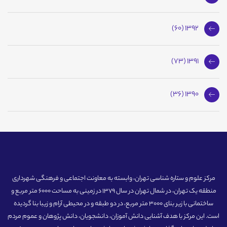
1392 (60)
1391 (73)
1390 (36)
مرکز علوم و ستاره شناسی تهران، وابسته به معاونت اجتماعی و فرهنگی شهرداری
منطقه یک تهران، در شمال تهران در سال 1379 در زمینی به مساحت 6000 متر مربع و
ساختمانی با زیر بنای 3000 متر مربع، در دو طبقه و در محیطی آرام و زیبا بنا گردیده
است. این مرکز با هدف آشنایی دانش آموزان، دانشجویان، دانش پژوهان و عموم مردم