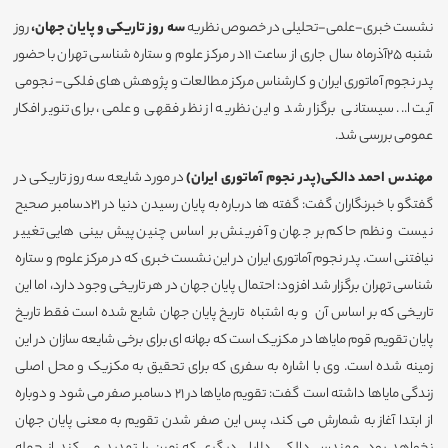
نشست خبری-علمی-تحلیلی در خصوص نظریه
سه روز تاریکی و پایان جهان،
روز
شنبه 25آذرماه سال جاری از ساعت 11در مرکز علوم و ستاره شناسی تهران با حضور
پدر نجوم آماتوری ایران و کارشناس مرکز مطالعات و پژوهش های فلکی- نجومی
آیت ا... سیستانی برگزار شد و این نظریه از نظر فقهی و علمی، برای تنویر افکار
عمومی بررسی شد.
مهندس احمد دالکی(پدر نجوم آماتوری ایران)
در مورد شایعه سه روز تاریکی در
گفتگو با خبرنگاران
گفت: گفته ها درباره به پایان رسیدن دنیا در 21دسامبر صحیح
نیست و نظم حاکم بر جهان و آفرینش بر اساس چنین پیش بینی هایی تغییر
نیافتنی است. پدر نجوم آماتوری ایران در این نشست خبری که در مرکز علوم و ستاره
شناسی تهران برگزار شد افزود: احتمال پایان جهان در هر تاریخی وجود دارد، اما این
تاریخی که بر اساس آن و به اشتباه تاریخ پایان جهان شایع شده است فقط تاریخ
پایان تقویم قوم مایاها در مکزیک است که بهانه ای برای برخی شایعه سازان در این
زمینه شده است. وی با اشاره به سفری که برای تحقیق به مکزیک و محل اصلی
زندگی مایاها داشته است گفت: تقویم مایاها در 21 دسامبر صفر می شود و دوباره
از ابتدا آغاز به شمارش می کند، پس این صفر شدن تقویم به معنی پایان جهان