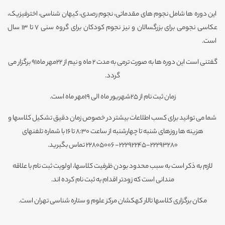
این دوره ها شامل نجوم های مقدماتی، نجوم رصدی، کیهان شناسی، اخترفیزیک،
عکاسی نجومی برای بزرگسالان و نیز نجوم کودکان برای گروه سنی 7 تا 13 سال
است.
گفتنی است این دوره ها به صورت ترمی به مدت 2 ماه و نیم از 22مهر ماه91 برگزار می
گردد.
زمان ثبت نام از 25شهریور ماه الی 19مهر ماه است.
شما می توانید برای کسب اطلاعات بیشتر در خصوص زمان دقیق تشکیل کلاسها و
هزینه ها روزهای شنبه تا چهارشنبه از ساعت 8:30 تا 16 با شماره تلفنهای
22293280-22292245- 22805006 تماس بگیرید.
لازم به ذکر است به سبب محدود بودن ظرفیت کلاسها، اولویت ثبت نام با علاقه
مندانی است که زودتر اقدام به ثبت نام کرده اند.
مکان برگزاری کلاسها تالار کهکشان مرکز علوم و ستاره شناسی تهران است.