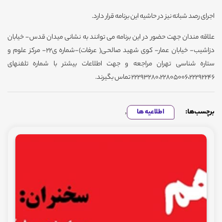
اجرای رصد شبانه نیز در حاشیه این برنامه قرار دارد.
علاقه مندان جهت حضور در این برنامه می توانند به نشانی میدان قدس- خیابان
دزاشیب- خیابان عمار- کوی شهید صالحـی( عرفات)-شماره ی22- مرکز علوم و
ستاره شناسی تهران مراجعه و جهت اطلاعات بیشتر با شماره تلفنهای
22293280،22805006،22292246 تماس بگیرند.
برچسب‌ها:
اطلاعیه ها
,