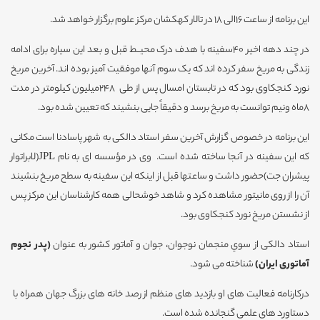
این برنامه از ساعت 16الی 18 در تالار کهکشان مرکز علوم برگزار خواهد شد.
در چند دهه اخیر 40سفینه با هدف درک محيــط قبل و بعد این سیاره برای ادامه
زندگی به مریخ سفر کرده اند که یک سوم آنها موفقیت آمیز بوده اند. آخرین مریخ
نورد کنجکاوی بود که در تابستان امسال پس از طی 248میلیون کیلومتر در مدت
8ماه ونیم توانست به مریخ برسد و دقیقاً جایی بنشیند که تعیین شده بود.
این برنامه در خصوص گزارش آخرین سفر استاد دالکی به شهر پاسادنا است مکانی
که این سفینه در آنجا ساخته شده است. وی در مؤسسه ای به نام JPL(لابراتوار
پیشران جت)حضور داشت و ساعتها قبل از اینکه این سفینه به سطح مریخ بنشیند
آن را از روی مانیتور مشاهده کرد و شاهد خوشحالی همه کارشناسان این مرکز پس
از نشستن مریخ نورد کنجکاوی بود.
استاد دالکی از سوي منجمان نوجوان، جوان و آماتور کشور به عنوان
(پدر نجوم
آماتوری ایران)
شناخته می شود.
درکارنامه فعالیت های او بازدید های منظم از رصد خانه های بزرگ جهان همراه با
دستاورد های علمی گنجانده شده است.