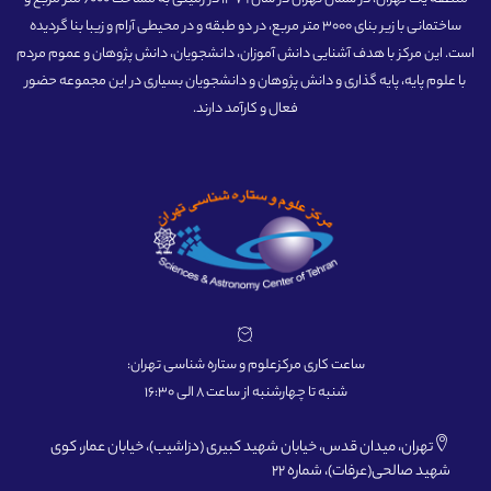
ساختمانی با زیر بنای 3000 متر مربع، در دو طبقه و در محیطی آرام و زیبا بنا گردیده
است. این مرکز با هدف آشنایی دانش آموزان، دانشجویان، دانش پژوهان و عموم مردم
با علوم پایه، پایه گذاری و دانش پژوهان و دانشجویان بسیاری در این مجموعه حضور
فعال و کارآمد دارند.
ساعت کاری مرکزعلوم و ستاره شناسی تهران:
شنبه تا چهارشنبه از ساعت 8 الی 16:30
تهران، میدان قدس، خیابان شهید کبیری (دزاشیب)، خیابان عمار، کوی
شهید صالحی(عرفات)، شماره 22