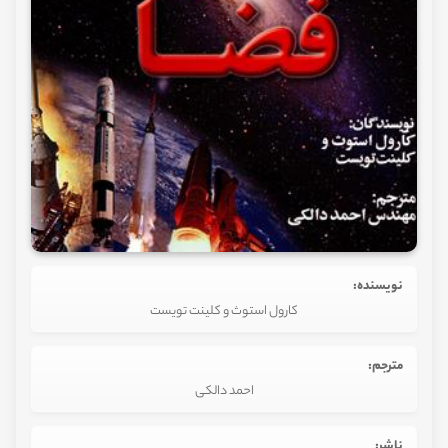
نویسنده:
کارول استوث و کلینت تویست
مترجم:
احمد دالکی
ناشر: