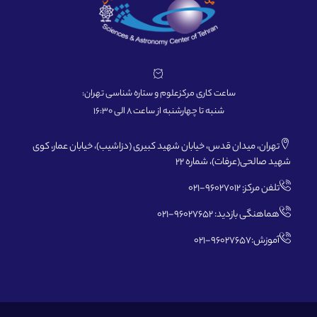
ساعت کاری مرکزعلوم و ستاره شناسی تهران:
شنبه تا چهارشنبه از ساعت 8 الی 16:30
تهران، میدان قدس، خیابان شهید کبیری (دزاشیب)، خیابان عمار، کوی
شهید صالحی(عرفات)، شماره 22
تلفن مرکز: 96027012-021
هماهنگی بازدید: 96027652-021
آموزش:96027657-021