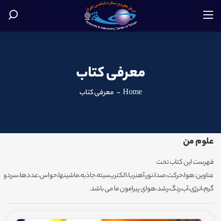
معرفی کتاب
Home
-
معرفی کتاب
علوم من
فهرست این کتاب تحت
عناوین:هوا،حرکت،صدا،نور،آهنربا،الکتریسیته،جاذبه،ماشینها،حواس،عددها،سردو
گرم،انرژی،آب،رنگ،رشد،هوای پیرامون ما می باشد.