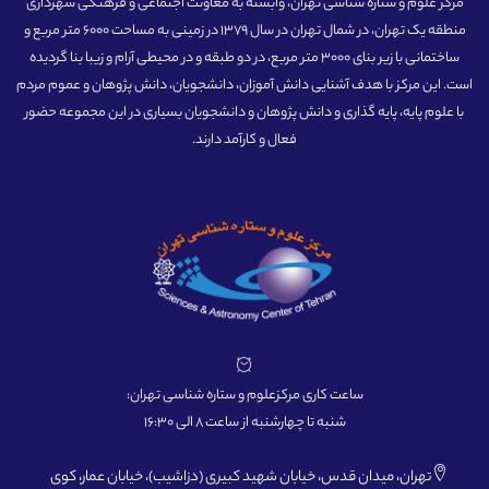
مرکز علوم و ستاره شناسی تهران، وابسته به معاونت اجتماعی و فرهنگی شهرداری
منطقه یک تهران، در شمال تهران در سال 1379 در زمینی به مساحت 6000 متر مربع و
ساختمانی با زیر بنای 3000 متر مربع، در دو طبقه و در محیطی آرام و زیبا بنا گردیده
است. این مرکز با هدف آشنایی دانش آموزان، دانشجویان، دانش پژوهان و عموم مردم
با علوم پایه، پایه گذاری و دانش پژوهان و دانشجویان بسیاری در این مجموعه حضور
فعال و کارآمد دارند.
ساعت کاری مرکزعلوم و ستاره شناسی تهران:
شنبه تا چهارشنبه از ساعت 8 الی 16:30
تهران، میدان قدس، خیابان شهید کبیری (دزاشیب)، خیابان عمار، کوی