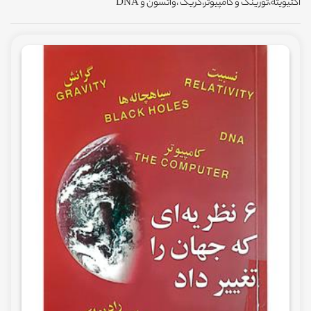
اکتیویته،تورینگ و کامپیوتر،کریک ،واتسون و DNA