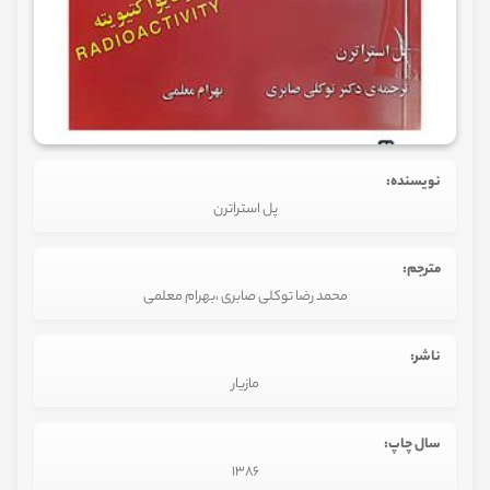
نویسنده:
پل استراترن
مترجم:
محمد رضا توکلی صابری ،بهرام معلمی
ناشر:
مازیار
سال چاپ:
1386