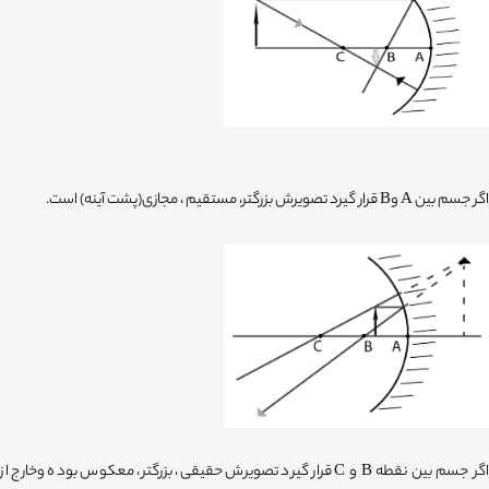
اگر جسم بین A وB قرار گیرد تصویرش بزرگتر، مستقیم ، مجازی(پشت آینه) است.
اگر جسم بین نقطه B و C قرار گیرد تصویرش حقیقی، بزرگتر، معکوس بوده وخارج از