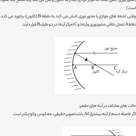
(محور نوری خطی است که مرکز کره ی آینه را به کانون وصل می کند وبه سطح آینه عمود
است )
وقتی اشعه های موازی با محور نوری تابش می کند به نقطه B (کانون) برخورد می کند.
نقاطA (محل تلاقی محورنوری وآینه) وC (مرکز آینه) در دو طرفB قرار دارند.
حالت های مختلف در آینه های مقعر:
اگر فاصله جسم از آینه بیشترازAC باشدتصویر حقیقی، معکوس وکوچکتر است.