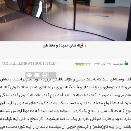
آینه های خمیده و متقاطع
دوشنبه، 05 آبان 1399 |
[ARTICLELINKWITHOUTTITLE]
آینه، وسیله‌ای است که به علت صافی و بازتاب بالایش، بر رویۀ خود، تصویر اجسام را نشان
می‌دهد. پرتوهای نور بازتابیده از رویۀ یک آینه کروی در نقطه‌ای به نام نقطه کانونی آینه به
هم می‌رسد، تصویر در آینه به فاصله جسم تا آینه، نوع آینه و فاصله کانونی آینه بستگی
دارد. آینه ها انواع مختلفی دارد و برحسب شکل واندازه کاربردهای متفاوتی دارند. این
نوع آینه ها قسمتی از سطح یک کره یا استوانه و... میباشند که معمولا ازجنس شیشه
نقره اندود یا فلزات صیقلی نقره ای رنگ ساخته میشوند . اگر سطح داخلی آینه بازتابنده
باشد آن را آینه کاو(مقعر) واگرسطح خارجی آن بازتابنده باشد آن را آینه کوژ (محدب) می