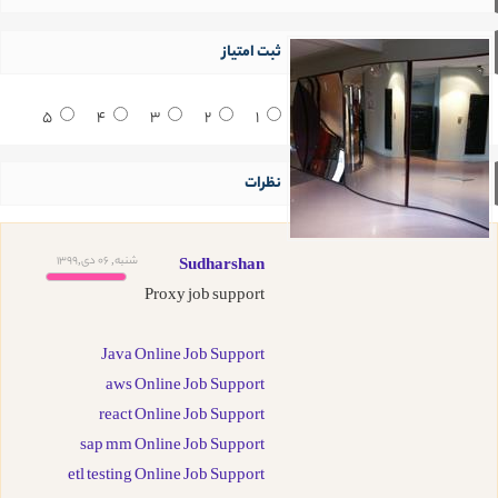
ثبت امتیاز
5
4
3
2
1
نظرات
شنبه, 06 دی,1399
Sudharshan
Proxy job support
Java Online Job Support
aws Online Job Support
react Online Job Support
sap mm Online Job Support
etl testing Online Job Support