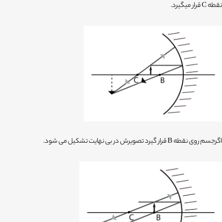
نقطه C قرار میگیرد.
اگرجسم روی نقطه B قرار گیرد تصویرش در بی نهایت تشکیل می شود.