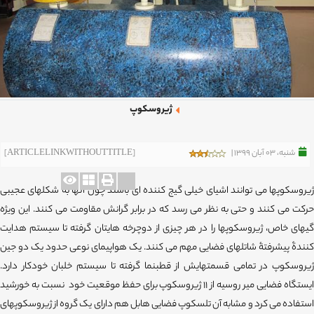
ژیروسکوپ
شنبه، 03 آبان 1399 |
[ARTICLELINKWITHOUTTITLE]
ژیروسکوپها می توانند اشیای خیلی گیج کننده ای باشند چون آنها به شکلهای عجیبی
حرکت می کنند و حتی به نظر می رسد که در برابر گرانش مقاومت می کنند. این ویژه
گیهای خاص، ژیروسکوپها را در هر چیزی از دوچرخه هایتان گرفته تا سیستم هدایت
کنندۀ پیشرفتۀ شاتلهای فضایی مهم می کنند. یک هواپیمای نوعی حدود یک دو جین
ژیروسکوپ در تمامی قسمتهایش از قطبنما گرفته تا سیستم خلبان خودکار دارد.
ایستگاه فضایی میر روسیه از 11 ژیروسکوپ برای حفظ موقعیت خود نسبت به خورشید
استفاده می کرد و مشابه آن تلسکوپ فضایی هابل هم دارای یک گروه از ژیروسکوپهای