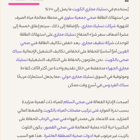
m
يُستخدم في
تسليك مجاري الكويت
ما يصل إلى 70٪
من استهلاك الطاقة
صحي جمعية سلوى
في محطة معالجة مياه الصرف
للتهوية
شركات تسليك مجاري
. بالإضافة إلى ذلك ، سيتم إنفاق خمسة إلى
عشرة أضعاف سعر شراء المنفاخ
تسليك مجاري
على استهلاك الطاقة
للوحدات
شركة تنظيف مجاري
. يعد خفض تكاليف الطاقة
فني صحي
القرين
أمرًا أساسيًا للحفاظ على انخفاض تكاليف التشغيل الإجمالية
سباك
صحى بالكويت
. نحن ملتزمون بالحفاظ على التكاليف التشغيلية
تسليك
مجاري الجهراء
منخفضة من خلال تقديم واحدة من أكثر الآلات كفاءة
وموثوقية في السوق
تسليك مجارى حولي
، مما يجعل استثمارك مربحًا
سباك الفردوس
في أسرع وقت ممكن
أصبحت الإدارة الفعالة
فنى صحى السلام
للمياه ذات أهمية متزايدة
بسبب ندرة الموارد
فنى تركيب مضخات المياه بالكويت
والضغط المالي
المتزايد. عند الاعتماد على مصدر الهواء
فني صحي الرحاب
للحفاظ على
البكتيريا حية أثناء عملية المعالجة
فني صحي القصور
، يكون التلوث
بالزيت غير مرغوب فيه
ادوات صحية المنطقة العاشرة
. هذا هو السبب