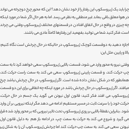
چرا باید یک ژیروسکوپ این رفتار را از خود نشان دهد؟ این که محور چرخ دوچرخه می تواند
در هوا معلق باقی بماند غیر منطقی به نظر می رسد. اما به هر حال اگر شما در مورد اینکه
چه چیزی در واقع در حال اتفاق افتادن در قسمتهای مختلف ژیروسکوپ وقتی می چرخد
است، فکر کنید شما می توانید بفهمید این رفتارها کاملاً عادی می باشند.
اجازه دهید به دوقسمت کوچک ژیروسکوپ در حالیکه در حال چرخش است نگاه کنیم:
بالا و پایین، مثل این:
وقتی نیرو به محور وارد می شود، قسمت بالایی ژیروسکوپ سعی خواهد کرد تا به سمت
چپ حرکت کند، و قسمت پایینی ژیروسکوپ سعی می کند به سمت راست حرکت کند،
همانطور که در شکل نشان داده شده است. اگر ژیروسکوپ در حال چرخش نباشد چرخ
میافتد. اگر ژیروسکوپ در حال چرخش باشد در مورد اینکه چه اتفاقی برای این دو قسمت
ژیروسکوپ می افتد فکر کنید: قانون اول نیوتن می گوید یک جسم در حال حرکت،
حرکت خود را با سرعت ثابت در مسیر مستقیم ادامه می دهد مگر اینکه نیرویی بر آن وارد
شود. بنابراین نقطۀ بالایی بر روی ژیروسکوپ تحت تاثیر نیرویی که بر محور وارد شده قرار
می گیرد و شروع می کند به حرکت به سمت چپ. در ادامه باز هم به دلیل قانون اول
نیوتن سعی می کند به سمت چپ حرکت کند اما چرخش ژیروسکوپ آن را به شکل زیر