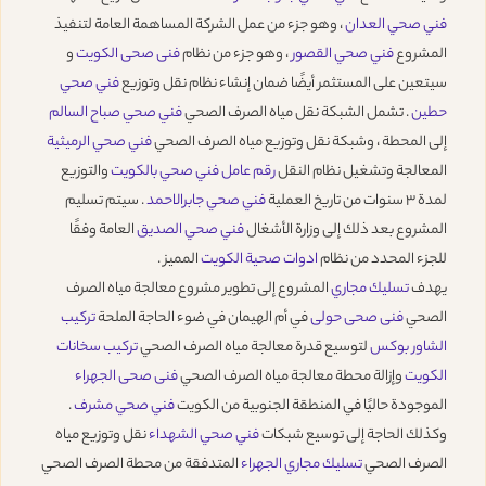
فني صحي العدان
، وهو جزء من عمل الشركة المساهمة العامة لتنفيذ
المشروع
فني صحي القصور
، وهو جزء من نظام
فنى صحى الكويت
و
سيتعين على المستثمر أيضًا ضمان إنشاء نظام نقل وتوزيع
فني صحي
حطين
. تشمل الشبكة نقل مياه الصرف الصحي
فني صحي صباح السالم
إلى المحطة ، وشبكة نقل وتوزيع مياه الصرف الصحي
فني صحي الرميثية
المعالجة وتشغيل نظام النقل
رقم عامل فني صحي بالكويت
والتوزيع
لمدة 3 سنوات من تاريخ العملية
فني صحي جابرالاحمد
. سيتم تسليم
المشروع بعد ذلك إلى وزارة الأشغال
فني صحي الصديق
العامة وفقًا
للجزء المحدد من نظام
ادوات صحية الكويت
المميز .
يهدف
تسليك مجاري
المشروع إلى تطوير مشروع معالجة مياه الصرف
الصحي
فنى صحى حولى
في أم الهيمان في ضوء الحاجة الملحة
تركيب
الشاور بوكس
لتوسيع قدرة معالجة مياه الصرف الصحي
تركيب سخانات
الكويت
وإزالة محطة معالجة مياه الصرف الصحي
فنى صحى الجهراء
الموجودة حاليًا في المنطقة الجنوبية من الكويت
فني صحي مشرف
.
وكذلك الحاجة إلى توسيع شبكات
فني صحي الشهداء
نقل وتوزيع مياه
الصرف الصحي
تسليك مجاري الجهراء
المتدفقة من محطة الصرف الصحي