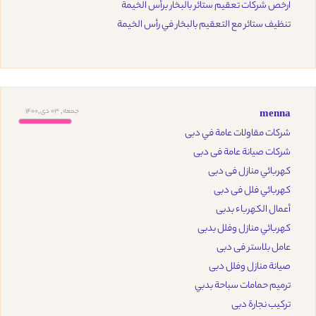
ارخص شركات تعقيم ستائر بالبخار برأس الخيمة
تنظيف ستائر مع التعقيم بالبخار في رأس الخيمة
جمعه, 03 دی,1400
menna
شركات مقاولات عامة في دبى
شركات صيانة عامة فى دبى
كهربائي منازل فى دبى
كهربائي فلل فى دبى
أعمال الكهرباء بدبى
كهربائي منازل وفلل بدبى
عامل بلاستر فى دبى
صيانة منازل وفلل دبى
ترميم حمامات سباحة بدبي
تركيب نجارة دبى