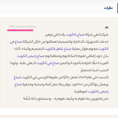
نظرات
پنجشنبه, 07 اسفند,1399
m
شركتنا هي شركة
صباغ بالكويت
رائدة في توفير
خدمات التجهيزات الداخلية والتصميم لعملائها من خلال الشراكة
صباغ فى
الكويت
معهم طوال عملية
صباغ شاطر بالكويت
التصميم والبناء ؛ أثناء
بذل جهد إضافي لفهم احتياجاتهم ومتطلباتهم
صباغ رخيص الكويت
الفريدة حقًا. التزامنا بالجودة والتميز
صباغ في الكويت
لا يعلى عليه ، ولهذا
السبب لدينا باستمرار
تأسست في عام 2009. تعمل حاليًا من مقرها الرئيسي في الكويت
صباغ
ويعمل بها أكثر من 200 فرد. نوفر بيئة عمل آمنة وصحية ومحفزة
صباغ
رخيص بالكويت
لموظفينا.
نحن فخورون بما نقوم به وكيف نقوم به - ونستمتع بذلك أيضًا!