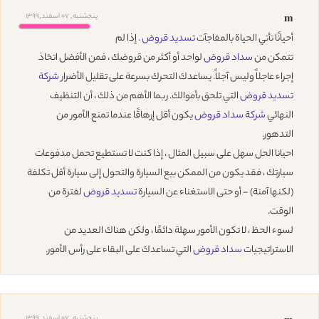
پنجشنبه, 07 اسفند,1399
m
أحيانًا تأتي الحياة بالمفاجآت
تسديد قروض
. إذا لم
تتمكن من
سداد قروض
لواحد أو أكثر من قروضك ، فمن الأفضل اتخاذ
إجراء عاجلاً وليس آجلاً. يساعدك التحرك بسرعة على تقليل الأضرار
شركة
تسديد قروض
التي تلحق بأموالك. ربما الأهم من ذلك ، أن التنظيف
النهائي
شركة سداد قروض
يكون أقل إرهاقًا عندما تمنع الأمور من
التدهور.
احيانا الحل سهل على سبيل المثال ، إذا كنت لا تستطيع تحمل مدفوعات
سيارتك ، فقد يكون من الممكن بيع السيارة والتحول إلى سيارة أقل تكلفة
(لكنها آمنة) - أو حتى الاستغناء عن السيارة
تسديد قروض
لفترة من
الوقت.
لسوء الحظ ، لا تكون الأمور سهلة دائمًا ، ولكن هناك العديد من
الاستراتيجيات
سداد قروض
التي تساعدك على البقاء على رأس الأمور.
پنجشنبه, 07 اسفند,1399