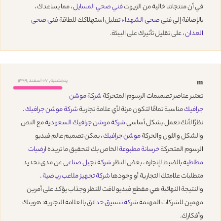
في أن منتجاتنا خالية من الزيوت
فني صحي المسايل
، مما يساعدك ،
بالإضافة إلى
فنى صحى الشهداء
تقليل استهلاكك للطاقة
فنى صحى
العدان
، على تقليل تأثيرك على البيئة.
پنجشنبه, 07 اسفند,1399
m
تعتبر عناصر تصميمات الرسوم المتحركة
شركة موشن
جرافيك
مناسبة تمامًا لتكون مرنة لأي علامة تجارية
شركة موشن جرافيك
.
نظرًا لأنك تعمل بشكل أساسي
شركة موشن جرافيك السعودية
مع النص
والشكل واللون والحركة
موشن جرافيك
، يمكن تصميم عالم فيديو
الرسوم المتحركة
خرسانة مطبوعة
الخاص بك لتحقيق ما تريده
ارضيات
مطاطية
بالضبط لإنجازه ، بغض النظر
شركة نجيل صناعى
عن مدى تحديد
متطلبات علامتك التجارية أو وجودها
شركة تجهيز ملاعب رياضية
.
والنتيجة النهائية هي مقطع فيديو لافت للنظر وجذاب يؤكد على أمرين
مهمين للشركات المهتمة
شركة تنسيق حدائق
بالعلامة التجارية: هويتك
وأفكارك.