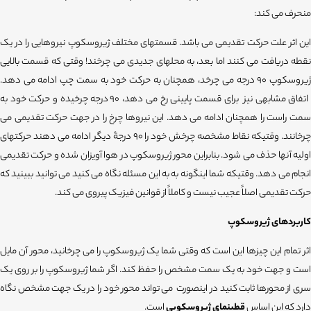
منحرف می کند:
این اثر علت حرکت تقدیمی می باشد. قسمتهای مختلف ژیروسکوپ نیروهایی را در یک
نقطه دریافت می کنند اما بعد، به محلهای جدیدی می چرخند! وقتی که قسمت بالایی
ژیروسکوپ 90 درجه می چرخد، همچنان به حرکت خود به سمت چپ ادامه می دهد.
اتفاق مشابهی نیز برای قسمت پایینی رخ می دهد، 90 درجه چرخیده و حرکت خود به
سمت راست را همچنان ادامه می دهد. این نیروها چرخ را در جهت حرکت تقدیمی می
چرخانند. وقتیکه نقاط مشخصه چرخش خود را 90 درجۀ دیگر ادامه می دهند حرکتهای
اولیه آنها حذف می شود. بنابراین محور ژیروسکوپ در هوا آویزان شده و حرکت تقدیمی
انجام می دهد. وقتیکه شما اینگونه به به این مسئله نگاه می کنید می توانید ببینید که
حرکت تقدیمی اصلاً عجیب نیست و کاملاً از قوانین فیزیک پیروی می کند.
کاربردهای ژیروسکوپ
اثر تمام این چیزها این است که وقتی شما یک ژیروسکوپ را می چرخانید، محور آن مایل
است و جهت خود به یک سمت مشخص را حفظ کند. اگر شما ژیروسکوپ را بر روی یک
سری از محورها ثابت کنید در اینصورت می تواند محور خود را در یک جهت مشخص نگاه
دارد که این اساس
قطبنمای ژیروسکوپی
است.