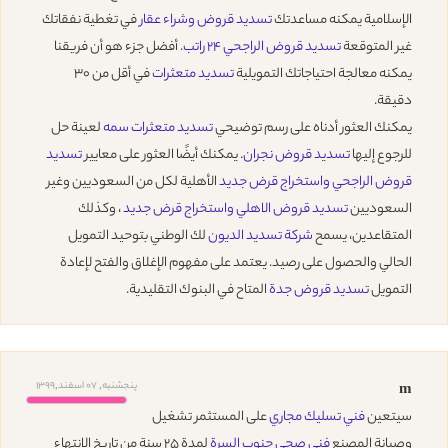
الإسلامية يمكنه مساعدتك
تسديد قروض وشراء عقار
في تغطية نفقاتك
غير المتوقعة
تسديد قروض الراجحي 24 راتب
. أفضل جزء هو أن فريقنا
يمكنه معالجة احتياجاتك التمويلية
تسديد متعثرات
في أقل من 30
دقيقة.
يمكنك العثور أدناه على رسم توضيحي
تسديد متعثرات سمه
لعينة حل
للرجوع إليها
تسديد قروض نجران
. يمكنك أيضًا العثور على معايير
تسديد
قروض الراجحي واستخراج قرض جديد
الأهلية لكل من السعوديين وغير
السعوديين
تسديد قروض الاهلي واستخراج قرض جديد
، وكذلك
المتقاعدين، يسمح
شركة تسديد الديون
لك الوطني بتوحيد التمويل
الحالي والحصول على رصيد. يعتمد على مفهوم الإغلاق والفتح لإعادة
التمويل
تسديد قروض جدة
المتاح في البنوك التقليدية.
پنجشنبه, 07 اسفند,1399
m
سيتعين
فني تسليك مجاري
على المستثمر تشغيل
وصيانة المصنع
فني صحي جنوب السرة
لمدة 25 سنة من تاريخ الانتهاء