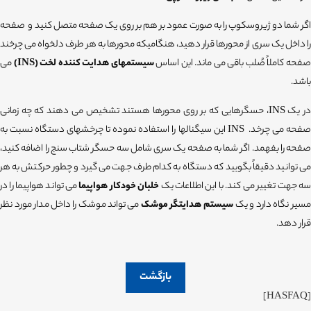
اگر شما دو ژیروسکوپ را به صورت عمود بر هم بر روی یک صفحه متصل کنید و صفحه
را داخل یک سری از محورها قرار دهید، هنگامیکه محورها به هر طرف دلخواه می چرخند
فحه کاملاً صُلب باقی می ماند. این اساس
سیستمهای هدایت کننده لخت (
INS
)
می
باشد.
ر یک
INS
، حسگرهایی که بر روی محورها هستند تشخیص می دهند که چه زمانی
فحه می چرخد.
INS
این سیگنالها را استفاده نموده تا چرخشهای دستگاه نسبت به
صفحه را بفهمد. اگر شما به صفحه یک سری شامل سه حسگر شتاب سنج را اضافه کنید،
می توانید دقیقاً بگویید که دستگاه به کدام طرف جهت می گیرد و چطور حرکتش به هر
سه جهت تغییر می کند. با این اطلاعات یک
خلبان خودکار هواپیما
می تواند هواپیما را در
سیر نگاه دارد و یک
سیستم هدایتگر موشک
می تواند موشک را داخل مدار مورد نظر
قرار دهد.
بازگشت
[HASFAQ]