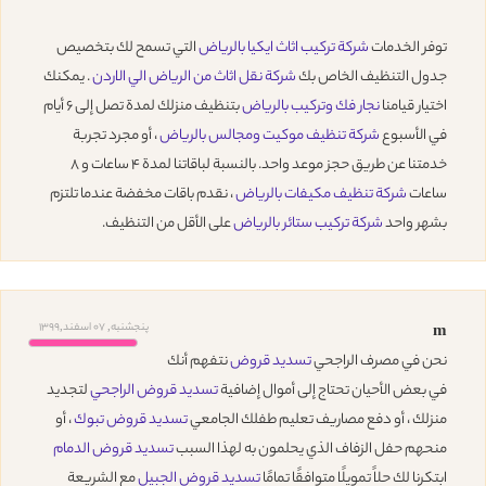
توفر الخدمات
شركة تركيب اثاث ايكيا بالرياض
التي تسمح لك بتخصيص
جدول التنظيف الخاص بك
شركة نقل اثاث من الرياض الي الاردن
. يمكنك
اختيار قيامنا
نجار فك وتركيب بالرياض
بتنظيف منزلك لمدة تصل إلى 6 أيام
في الأسبوع
شركة تنظيف موكيت ومجالس بالرياض
، أو مجرد تجربة
خدمتنا عن طريق حجز موعد واحد. بالنسبة لباقاتنا لمدة 4 ساعات و 8
ساعات
شركة تنظيف مكيفات بالرياض
، نقدم باقات مخفضة عندما تلتزم
بشهر واحد
شركة تركيب ستائر بالرياض
على الأقل من التنظيف.
پنجشنبه, 07 اسفند,1399
m
نحن في مصرف الراجحي
تسديد قروض
نتفهم أنك
في بعض الأحيان تحتاج إلى أموال إضافية
تسديد قروض الراجحي
لتجديد
منزلك ، أو دفع مصاريف تعليم طفلك الجامعي
تسديد قروض تبوك
، أو
منحهم حفل الزفاف الذي يحلمون به لهذا السبب
تسديد قروض الدمام
ابتكرنا لك حلاً تمويلًا متوافقًا تمامًا
تسديد قروض الجبيل
مع الشريعة