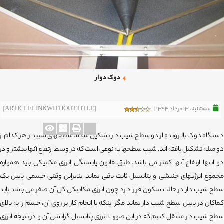
دوک دوار
ﺳﻪشنبه، 13 مرداد 1394 |
[ARTICLELINKWITHOUTTITLE]
دستگاه دوک بالارونده از دو سطح شیب دار تشکیل شده. سطحهای شیبدار هر کدام از
دو میله تشکیل یافته اند. شیب سطحها به نوعی است که در وسط ارتفاع آنها بیشتر و در
دو انتها ارتفاع آنها کمتر می باشد. طبق قانون پایستگی انرژی مکانیکی باید همواره
مجموع انرژیهای جنبشی و پتانسیل ثابت باقی بماند. بنابراین وقتی جسمی پایین یک
سطح شیب دار در حالت سکون قرار دارد چون انرژی مکانیکی کل آن صفر می باشد باید
کماکان در پایین سطح شیب دار بماند مگر اینکه با انجام کار بر روی آن، جسم را به بالای
سطح شیب دار منتقل کنیم که در این صورت انرژی پتانسیل گرانشی آن و در نتیجه انرژی