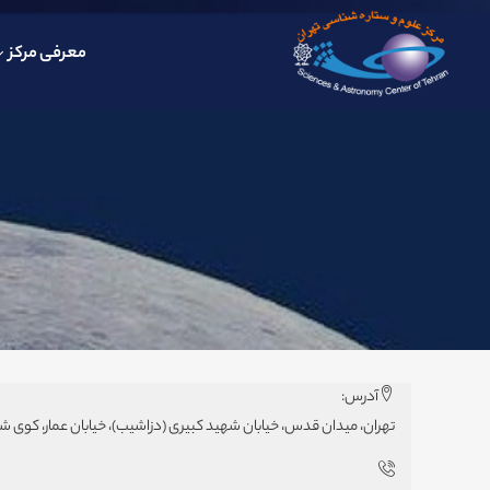
معرفی مرکز
آدرس:
تهران، میدان قدس، خیابان شهید کبیری (دزاشیب)، خیابان عمار، کوی شه