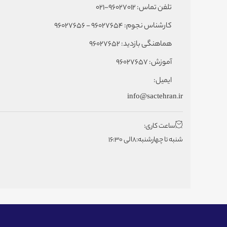
تلفن تماس: 96027012-021
کارشناس نجوم: 96027654 - 96027656
هماهنگی بازدید: 96027652
آموزش: 96027657
ایمیل:
info@sactehran.ir
ساعت کاری:
شنبه تا چهارشنبه:8الی 16:30