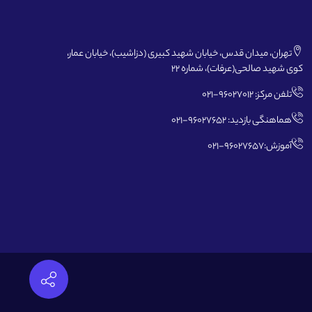
تهران، میدان قدس، خیابان شهید کبیری (دزاشیب)، خیابان عمار،
کوی شهید صالحی(عرفات)، شماره 22
تلفن مرکز: 96027012-021
هماهنگی بازدید: 96027652-021
آموزش:96027657-021