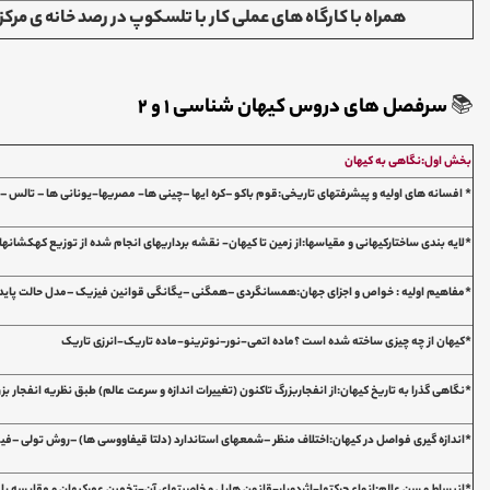
همراه با کارگاه های عملی کار با تلسکوپ در رصد خانه ی مرک
📚
سرفصل های دروس کیهان شناسی 1 و 2
بخش اول:نگاهی به کیهان
* افسانه های اولیه و پیشرفتهای تاریخی:قوم باکو –کره ایها –چینی ها- مصریها-یونانی ها – تالس –
*لایه بندی ساختارکیهانی و مقیاسها:از زمین تا کیهان- نقشه برداریهای انجام شده از توزیع کهکشانها 
*مفاهیم اولیه : خواص و اجزای جهان:همسانگردی –همگنی –یگانگی قوانین فیزیک –مدل حالت پایدا
*کیهان از چه چیزی ساخته شده است ؟ماده اتمی-نور-نوترینو-ماده تاریک-انرزی تاریک
*نگاهی گذرا به تاریخ کیهان:از انفجاربزرگ تاکنون (تغییرات اندازه و سرعت عالم) طبق نظریه انفجار بز
*اندازه گیری فواصل در کیهان:اختلاف منظر –شمعهای استاندارد (دلتا قیفاووسی ها) –روش تولی –