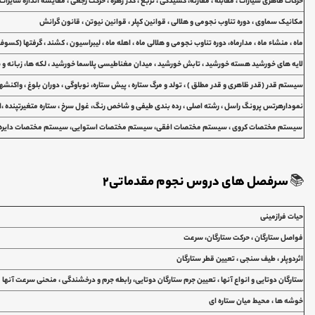
حرکات ظاهری سیارات ، مقابله ، مقارنه، کشیدگی ، تربع ، گذر زهره ، حرکت رجعی ، مقایسه اندازه سایرات 
مکانیک سماوی ، دوره تناوب نجومی و هلالی ، قوانین کپلر ، قوانین نیوتن ، قانون گرانش
ماه ، منشاء ماه ، مدارماه، دوره تناوب نجومی و هلالی ماه ، اهله ماه ، لیبراسیون ، کشند ، گرفتها (ک
لایه های خورشید هسته خورشید ، تابش خورشید ، میدان مغناطیسی پلاسما خورشید ، لکه ها، زبانه و 
سیستم قدر (قدر ظاهری و قدر مطلق ) ، تولد و مرگ ستاره ، پیش ستاره، نوباوگی ، دوران بلوغ ، واکن
نمودارهرتس پرونگ راسل ، رشته اصلی ، رده بندی طیفی و شاخص رنگ، غول سرخ ، ستاره متغیرتپنده ،اب
سیستم مختصات کروی ، سیستم مختصات افقی، سیستم مختصات استوایی، سیستم مختصات دایره 
📚
سرفصل های دروس نجوم مقدماتی2
حیات فرازمینی
فواصل ستارگان ، حرکت ستارگان، سرعت
اثردوپلر ، طیف سنجی ، تعیین قطر ستارگان
ستارگان دوتایی و انواع آنها ، تعیین جرم ستارگان دوتایی، رابطه جرم و درخشندگی ، منحنی سرعت آنها
خوشه ها ، محیط میان ستاره ای