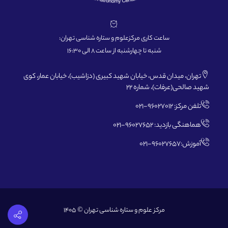
ساعت کاری مرکزعلوم و ستاره شناسی تهران:
شنبه تا چهارشنبه از ساعت 8 الی 16:30
تهران، میدان قدس، خیابان شهید کبیری (دزاشیب)، خیابان عمار، کوی
شهید صالحی(عرفات)، شماره 22
تلفن مرکز: 96027012-021
هماهنگی بازدید: 96027652-021
آموزش:96027657-021
مرکز علوم و ستاره شناسی تهران © 1405