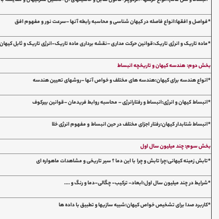
*انبساط و سن عالم:انواع حرکتها-اثردوپلر-قانون هابل و خاصیتهای آن-تخمین عمرکیهان و مقایسه با 
*فواصل و افقها:انواع فاصله در کیهان شناسی و محاسبه رابطه آنها –سرعت نور و مفهوم افق
*ماده تاریک و انرژی تاریک:قوانین حرکت مداری –نقشه برداری ماده تاریک-انرژی تاریک و ثابل کیه
بخش دوم: هندسه کیهان و تاریخچه انبساط
*انواع هندسه برای کیهان:هندسه های مختلف و خواص آنها –روشهای تعیین هندسه
*انبساط کیهان و انرژی:انبساط و رفتارانرژی – محاسبه روابط فریدمان –قوانین بیرکوف
*انبساط شتابدار کیهان:رفتار اجزای مختلف در حین انبساط و مفهوم انرژی خلا
بخش سوم: چند میلیون سال اول
*تابش زمینه کیهانی:چرا تابش و چرا با این دما ؟ سیر تاریخی و مشاهدات ماهواره ای
*شرایط در چند میلیون سال اول:ابعاد- ترکیب- چگالی-دما و رنگ و ....
*کاربرد صدا برای تشخیص خواص کیهان:شبیه سازیها و تطبیق با داده ها