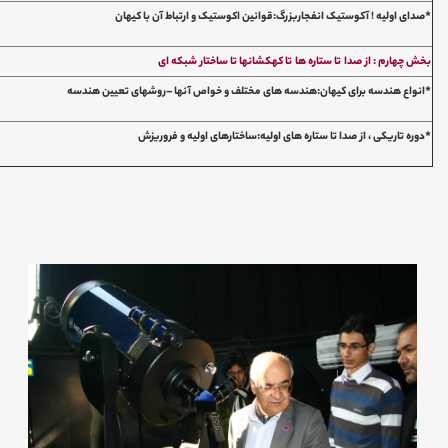
*صدای اولیه ! آکوستیک انفجاربزرگ:قوانین اکوستیک و ارتباط آن با کیهان
بخش چهارم : از صدا تا ستاره ها تا کهکشانها تا ساختار شبکه ای
*انواع هندسه برای کیهان:هندسه های مختلف و خواص آنها –روشهای تعیین هندسه
*دوره تاریکی ، از صدا تا ستاره های اولیه:ساختارهای اولیه و فروریزش